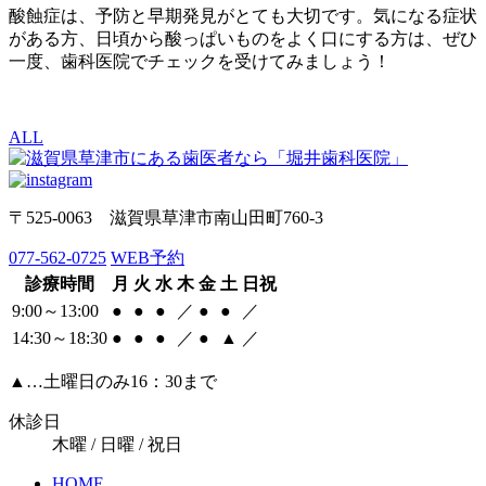
酸蝕症は、予防と早期発見がとても大切です。気になる症状
がある方、日頃から酸っぱいものをよく口にする方は、ぜひ
一度、歯科医院でチェックを受けてみましょう！
ALL
〒525-0063 滋賀県草津市南山田町760-3
077-562-0725
WEB予約
診療時間
月
火
水
木
金
土
日祝
9:00～13:00
●
●
●
／
●
●
／
14:30～18:30
●
●
●
／
●
▲
／
▲
…土曜日のみ16：30まで
休診日
木曜 / 日曜 / 祝日
HOME