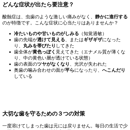
どんな症状が出たら要注意？
酸蝕症は、虫歯のような激しい痛みがなく、
静かに進行する
のが特徴です。こんな症状に心当たりはありませんか？
冷たいものや甘いものがしみる
（知覚過敏）
歯の先端が
透けて見える
、または
ギザギザ
になった
り、
丸みを帯びたり
してきた
歯全体が
黄色っぽく
見えてきた（エナメル質が薄くな
り、中の黄色い層が透けている状態）
歯の表面の
ツヤがなくなり
、光沢が失われた
奥歯の噛み合わせの面が
平ら
になったり、
へこんだり
している
大切な歯を守るための３つの対策
一度溶けてしまった歯は元には戻りません。毎日の生活で少