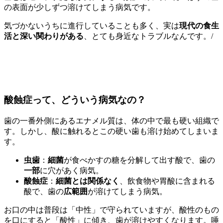
の表面が少しずつ溶けてしまう病気です。
気づかないうちに進行していることも多く、実は
現代の食生
活と深い関わりがある
、とても身近なトラブルなんです。/
酸蝕症って、どういう病気なの？
歯の一番外側にあるエナメル質は、体の中で最も硬い組織で
す。しかし、酸に触れるとこの硬い歯も溶け始めてしまいま
す。
虫歯
：
細菌
が食べかすの糖を分解して出す酸で、歯の
一部
に穴があく病気。
酸蝕症
：
細菌とは関係なく
、飲食物や胃酸に含まれる
酸で、歯の
広範囲
が溶けてしまう病気。
お口の中は普段は「中性」で守られていますが、酸性のもの
を口にすると「酸性」に傾き、歯が溶けやすくなります。唾