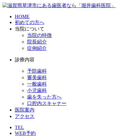
HOME
初めての方へ
当院について
当院の特徴
院長紹介
症例紹介
診療内容
予防歯科
審美歯科
一般歯科
小児歯科
歯を失った方へ
口腔内スキャナー
医院案内
アクセス
TEL
WEB予約