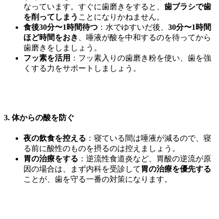
なっています。すぐに歯磨きをすると、
歯ブラシで歯
を削ってしまう
ことになりかねません。
食後30分〜1時間待つ
：水でゆすいだ後、
30分〜1時間
ほど時間をおき
、唾液が酸を中和するのを待ってから
歯磨きをしましょう。
フッ素を活用
：フッ素入りの歯磨き粉を使い、歯を強
くする力をサポートしましょう。
3. 体からの酸を防ぐ
夜の飲食を控える
：寝ている間は唾液が減るので、寝
る前に酸性のものを摂るのは控えましょう。
胃の治療をする
：逆流性食道炎など、胃酸の逆流が原
因の場合は、まず内科を受診して
胃の治療を優先する
ことが、歯を守る一番の対策になります。