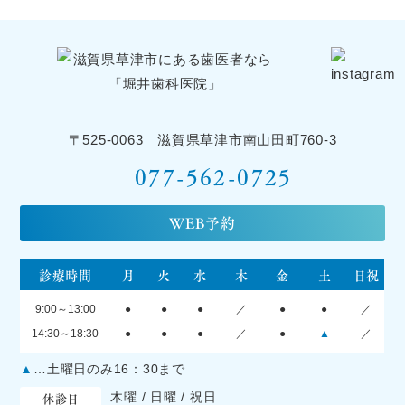
〒525-0063 滋賀県草津市南山田町760-3
077-562-0725
WEB予約
診療時間
月
火
水
木
金
土
日祝
9:00～13:00
●
●
●
／
●
●
／
14:30～18:30
●
●
●
／
●
▲
／
▲
…土曜日のみ16：30まで
休診日
木曜 / 日曜 / 祝日