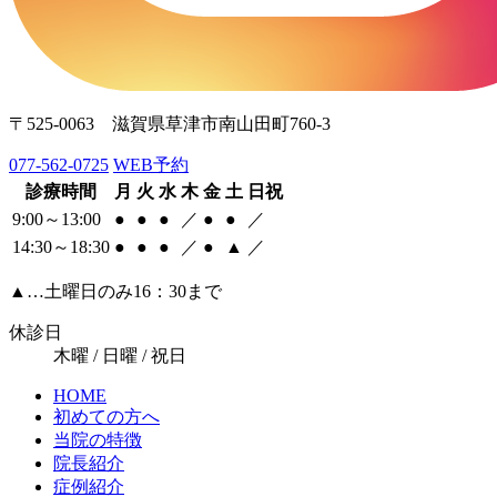
〒525-0063 滋賀県草津市南山田町760-3
077-562-0725
WEB予約
診療時間
月
火
水
木
金
土
日祝
9:00～13:00
●
●
●
／
●
●
／
14:30～18:30
●
●
●
／
●
▲
／
▲
…土曜日のみ16：30まで
休診日
木曜 / 日曜 / 祝日
HOME
初めての方へ
当院の特徴
院長紹介
症例紹介