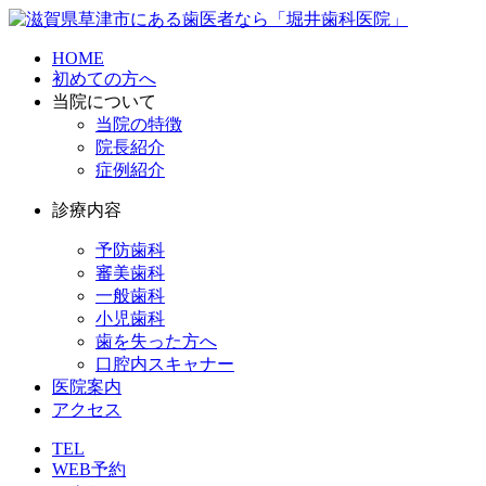
HOME
初めての方へ
当院について
当院の特徴
院長紹介
症例紹介
診療内容
予防歯科
審美歯科
一般歯科
小児歯科
歯を失った方へ
口腔内スキャナー
医院案内
アクセス
TEL
WEB予約